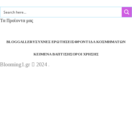
Τα Προϊοντα μας
BLOG
GALLERY
ΣΥΧΝΈΣ ΕΡΩΤΉΣΕΙΣ
ΦΡΟΝΤΊΔΑ ΚΟΣΜΗΜΆΤΩΝ
ΚΕΊΜΕΝΑ ΒΆΠΤΙΣΗΣ
ΌΡΟΙ ΧΡΉΣΗΣ
Blooming1.gr
2024 .
Η εταιρεία μας θα παραμείνει κλειστή από 1 έως 16
Αυγούστου.
Καλό καλακαίρι !