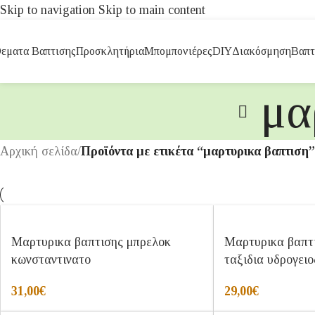
Skip to navigation
Skip to main content
εματα Βαπτισης
Προσκλητήρια
Μπομπονιέρες
DIY
Διακόσμηση
Βαπτ
μα
Αρχική σελίδα
/
Προϊόντα με ετικέτα “μαρτυρικα βαπτιση”
Μαρτυρικα βαπτισης μπρελοκ
Μαρτυρικα βαπτ
κωνσταντινατο
ταξιδια υδρογειο
31,00
€
29,00
€