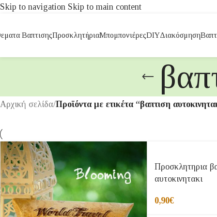
Skip to navigation
Skip to main content
εματα Βαπτισης
Προσκλητήρια
Μπομπονιέρες
DIY
Διακόσμηση
Βαπτ
βαπ
Αρχική σελίδα
/
Προϊόντα με ετικέτα “βαπτιση αυτοκινητα
Προσκλητηρια β
αυτοκινητακι
0,90
€