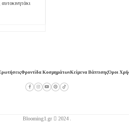
 αυτοκινητάκι
Ερωτήσεις
Φροντίδα Κοσμημάτων
Κείμενα Βάπτισης
Όροι Χρή
Blooming1.gr
2024 .
ταιρεία μας θα παραμείνει κλειστή από 1 έως 16 Αυγούσ