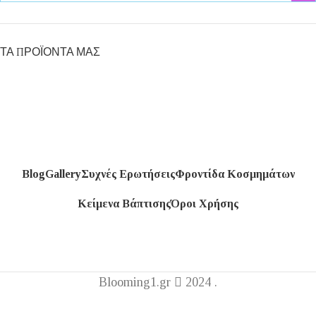
ΤΑ ΠΡΟΪΟΝΤΑ ΜΑΣ
Blog
Gallery
Συχνές Ερωτήσεις
Φροντίδα Κοσμημάτων
Κείμενα Βάπτισης
Όροι Χρήσης
Blooming1.gr
2024 .
Η εταιρεία μας θα παραμείνει κλειστή από 1 έως 16