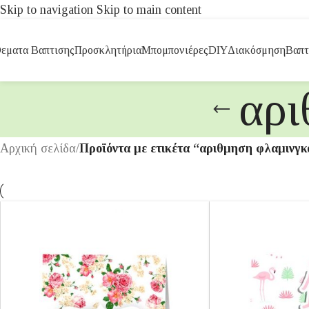
Skip to navigation
Skip to main content
εματα Βαπτισης
Προσκλητήρια
Μπομπονιέρες
DIY
Διακόσμηση
Βαπτ
αρι
Αρχική σελίδα
/
Προϊόντα με ετικέτα “αριθμηση φλαμινγκ