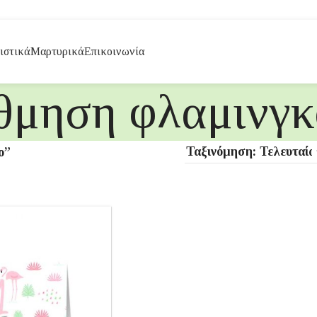
ιστικά
Μαρτυρικά
Επικοινωνία
θμηση φλαμινγκ
ο”