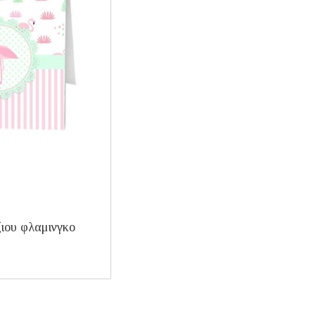
ιου φλαμινγκο