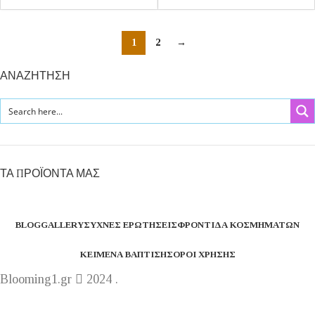
1
2
→
ΑΝΑΖΗΤΗΣΗ
ΤΑ ΠΡΟΪΟΝΤΑ ΜΑΣ
BLOG
GALLERY
ΣΥΧΝΈΣ ΕΡΩΤΉΣΕΙΣ
ΦΡΟΝΤΊΔΑ ΚΟΣΜΗΜΆΤΩΝ
ΚΕΊΜΕΝΑ ΒΆΠΤΙΣΗΣ
ΌΡΟΙ ΧΡΉΣΗΣ
Blooming1.gr
2024 .
Η εταιρεία μας θα παραμείνει κλειστή από 1 έως 16