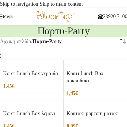
Skip to navigation
Skip to main content
23920 710
Menu
Παρτυ-Party
Αρχική σελίδα
/
Παρτυ-Party
Κουτι Lunch Box νεραιδα
Κουτι Lunch Box
αρκουδακι
1,45
€
1,45
€
Κουτι Lunch Box λεμονι
Κουτακι popcorn ματακι
1,45
€
0,99
€