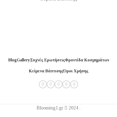
Blog
Gallery
Συχνές Ερωτήσεις
Φροντίδα Κοσμημάτων
Κείμενα Βάπτισης
Όροι Χρήσης
Blooming1.gr
2024 .
Η εταιρεία μας θα παραμείνει κλειστή από 1 έως 16